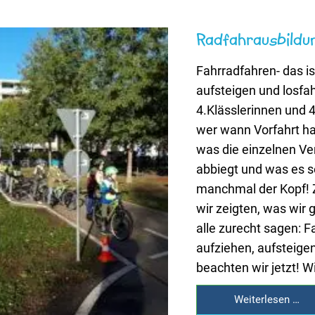
Radfahrausbildun
Fahrradfahren- das is
aufsteigen und losfa
4.Klässlerinnen und 4
wer wann Vorfahrt ha
was die einzelnen Ve
abbiegt und was es s
manchmal der Kopf! Z
wir zeigten, was wir
alle zurecht sagen: F
aufziehen, aufsteigen
beachten wir jetzt! W
Weiterlesen …