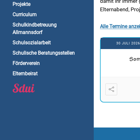
damit ihr immer g
Projekte
Elternabend, Pro
Curriculum
Schulkindbetreuung
Alle Termine anze
Allmannsdorf
Schulsozialarbeit
30 JULI 202
Schulische Beratungsstellen
Som
Förderverein
Elternbeirat