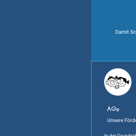
Damit Sch
AGs
Unsere För
In der Grundsc