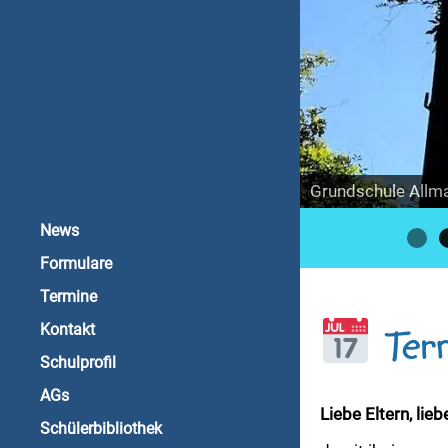
Grundschule Allm
Grundschule Allm
News
Formulare
Termine
Kontakt
Ter
Schulprofil
AGs
Liebe Eltern, lieb
Schülerbibliothek