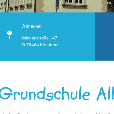
Adresse
Mainaustraße 147
D-78464 Konstanz
Grundschule Al