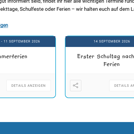
ut informiert seid, findet ihr hier alle wichtigen Termine 
jekttage, Schulfeste oder Ferien – wir halten euch auf dem 
igen
6
- 11 SEPTEMBER 2026
14 SEPTEMBER 2026
merferien
Erster Schultag nac
Ferien
DETAILS ANZEIGEN
DETAILS A