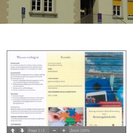
Page
1
/
2
Zoom
100%